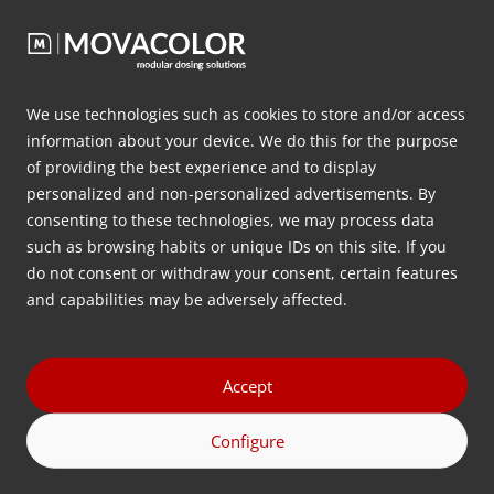
Click to accept Marketing cookies and
We use technologies such as cookies to store and/or access
enable this content
information about your device. We do this for the purpose
of providing the best experience and to display
personalized and non-personalized advertisements. By
consenting to these technologies, we may process data
such as browsing habits or unique IDs on this site. If you
MDS Nexus
do not consent or withdraw your consent, certain features
and capabilities may be adversely affected.
Für einige Anwendungen ist eine höhere Präzision
als bis zu 0,05 % erforderlich. So ist ein Dosiergerät
für bestimmte medizinische Anwendungen nur dann
Accept
geeignet, wenn die Dosiergenauigkeit des
Zusatzstoffs bis auf eine einzelne Kunststoffpalette
Configure
zurückverfolgt werden kann.