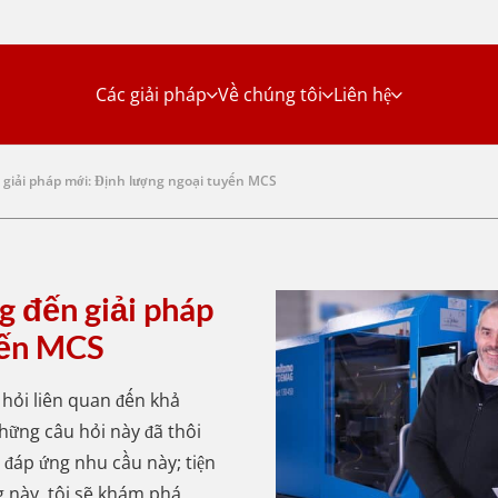
Các giải pháp
Về chúng tôi
Liên hệ
giải pháp mới: Định lượng ngoại tuyến MCS
g đến giải pháp
yến MCS
 hỏi liên quan đến khả
hững câu hỏi này đã thôi
 đáp ứng nhu cầu này; tiện
g này, tôi sẽ khám phá