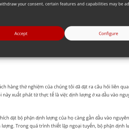
ày giúp loại bỏ nhu cầu làm việc ở độ cao cao hoặc trên nóc 
withdraw your consent, certain features and capabilities may be ad
i, phải không?
m hiểu thêm về tiện ích bổ sung định lượng 
Accept
Configure
Tải tờ rơi
ách hàng thử nghiệm của chúng tôi đã đặt ra câu hỏi liên quan
i này xuất phát từ thực tế là việc định lượng ở xa đầu vào ng
thích đặt bộ phận định lượng của họ càng gần đầu vào nguyên l
h lượng. Trong quá trình thiết lập ngoại tuyến, bộ phận định 