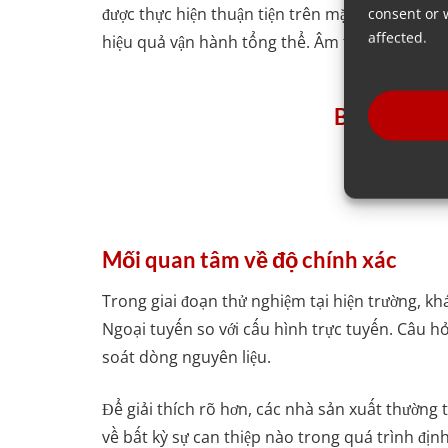
được thực hiện thuận tiện trên mặt đất. Điều n
consent or 
affected.
hiệu quả vận hành tổng thể. Âm thanh tuyệt vờ
Bạn muốn tì
Mối quan tâm về độ chính xác
Trong giai đoạn thử nghiệm tại hiện trường, kh
Ngoại tuyến so với cấu hình trực tuyến. Câu hỏ
soát dòng nguyên liệu.
Để giải thích rõ hơn, các nhà sản xuất thường 
về bất kỳ sự can thiệp nào trong quá trình địn