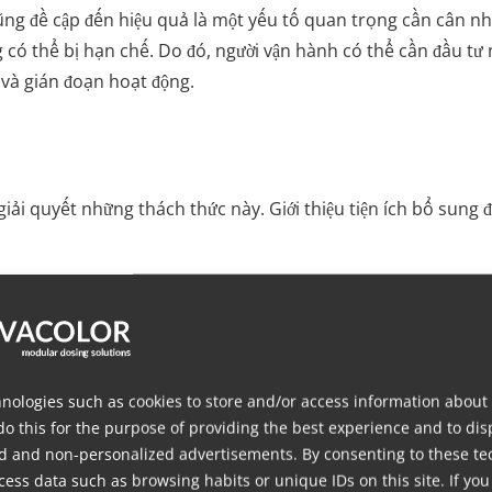
ũng đề cập đến hiệu quả là một yếu tố quan trọng cần cân n
 có thể bị hạn chế. Do đó, người vận hành có thể cần đầu tư n
ì và gián đoạn hoạt động.
giải quyết những thách thức này. Giới thiệu tiện ích bổ sung 
uyển linh hoạt được trang bị phễu thu thập tích hợp, ống vậ
do di chuyển cân quanh nhà máy một cách dễ dàng, cách máy 
g kể là 32 kg/h để vận chuyển hiệu quả. Hơn nữa, thiết lập đị
nologies such as cookies to store and/or access information about
do this for the purpose of providing the best experience and to dis
 ngoại tuyến, bạn có thể tối ưu hóa hiệu quả của mình đồng th
d and non-personalized advertisements. By consenting to these te
 máy sản xuất, các công việc bảo trì thiết yếu như thay đổi m
ess data such as browsing habits or unique IDs on this site. If you