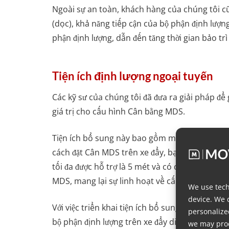
Ngoài sự an toàn, khách hàng của chúng tôi c
(dọc), khả năng tiếp cận của bộ phận định lượng
phận định lượng, dẫn đến tăng thời gian bảo tr
Tiện ích định lượng ngoại tuyến
Các kỹ sư của chúng tôi đã đưa ra giải pháp để 
giá trị cho cấu hình Cân bằng MDS.
Tiện ích bổ sung này bao gồm một xe đẩy di ch
cách đặt Cân MDS trên xe đẩy, bạn có thể tự 
tối đa được hỗ trợ là 5 mét và có công suất đán
MDS, mang lại sự linh hoạt về cấu hình tối đa.
We use tech
device. We 
Với việc triển khai tiện ích bổ sung định lượng
personalize
bộ phận định lượng trên xe đẩy di động đặt cạnh
we may proc