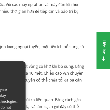
hắc. Với các máy ép phun và máy đùn lớn hơn
hiều thời gian hơn để tiếp cận và bảo trì bộ
Liên lạc
định lượng ngoại tuyến, một tiện ích bổ sung có
n chuyển và một vòng cổ khử khí bổ sung. Bằng
sản xuất tối đa 10 mét. Chiều cao vận chuyển
nh lượng ngoại tuyến có thể chứa tối đa ba cân
 your
play
ời giảm thiểu rủi ro liên quan. Bằng cách gắn
chnologies,
àu sắc, đổ đầy lại và làm sạch giờ đây có thể
 do not