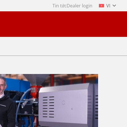
Tin tức
Dealer login
VI