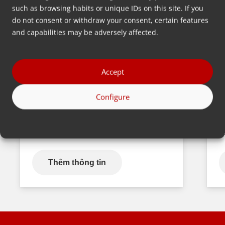
such as browsing habits or unique IDs on this site. If you
do not consent or withdraw your consent, certain features
and capabilities may be adversely affected.
Giới thiệu Portable Touch
‘
Screen Controller của chúng tôi
K
với Basic Recipe Mode
m
Accept
Vào quý 1 năm 2024, chúng tôi sẽ ra
C
mắt [Portable Touchscreen
m
Configure
Controller (PTC) hoàn toàn mới với
m
Basic Recipe Mode (BRM) như một
F
tính năng phần mềm mới cho…
r
Thêm thông tin