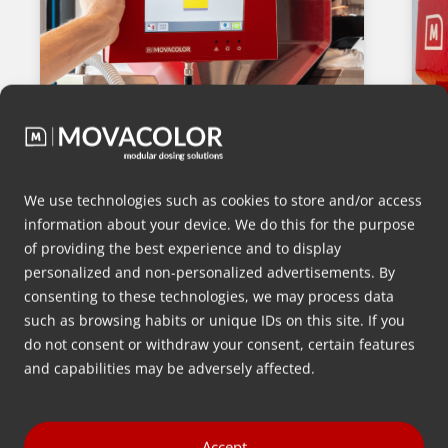
Memperkenalkan Portable
‘
Touch Screen Controller kami
J
dengan Basic Recipe Mode.
We use technologies such as cookies to store and/or access
K
information about your device. We do this for the purpose
Pada Q1 tahun 2024, kami
m
of providing the best experience and to display
meluncurkan Portable Touchscreen
k
personalized and non-personalized advertisements. By
Controller (PTC) baru dengan Basic
V
consenting to these technologies, we may process data
Recipe Mode (BRM) sebagai fitur
y
such as browsing habits or unique IDs on this site. If you
perangkat lunak baru untuk PTC dan
s
do not consent or withdraw your consent, certain features
TC. Dalam artikel ini, kami akan…
and capabilities may be adversely affected.
v
m
Accept