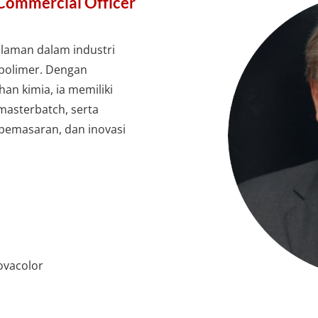
 Commercial Officer
alaman dalam industri
 polimer. Dengan
han kimia, ia memiliki
 masterbatch, serta
pemasaran, dan inovasi
ovacolor