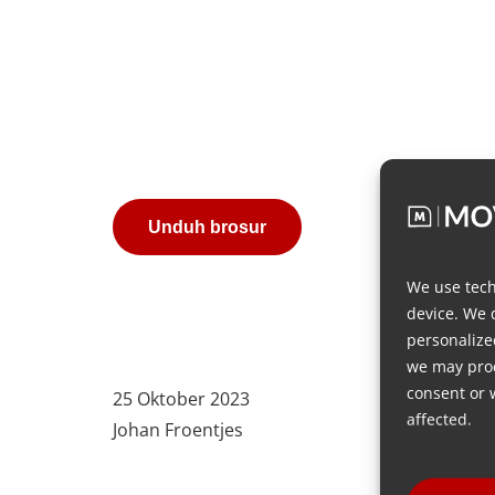
Unduh brosur
We use tech
device. We 
personalize
we may proc
consent or 
25 Oktober 2023
affected.
Johan Froentjes