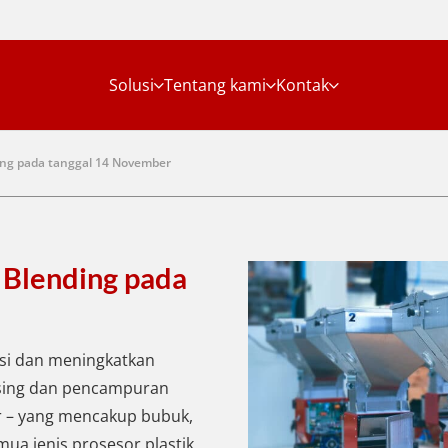
Solusi
Tentang kami
Kontak
ing pada tanggal 14 November
 Blending pada
si dan meningkatkan
dosing dan pencampuran
r – yang mencakup bubuk,
mua jenis prosesor plastik