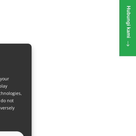
Hubungi kami
 your
play
chnologies,
 do not
versely