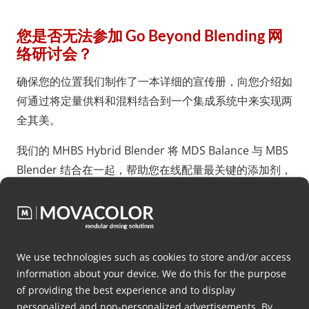
您是否无法参加 Go Beyond Blending 网
络研讨会？
确保您的位置我们制作了一本详细的宣传册，向您介绍如
何通过将定量供料和混料结合到一个集成系统中来实现两
全其美。
我们的 MHBS Hybrid Blender 将 MDS Balance 与 MBS
Blender 结合在一起，帮助您在线配量最关键的添加剂，
与传统的混合方法相比，您可以节省多达 20% 的材料成
本。
MHBS Blender 除了具有节约成本的潜力外，还能显著提
We use technologies such as cookies to store and/or access
高预混合材料批次的均匀分布，对生产设备的混合精度产
information about your device. We do this for the purpose
生长期影响。
of providing the best experience and to display
personalized and non-personalized advertisements. By