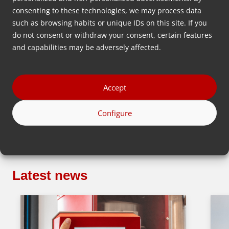
下载手册
consenting to these technologies, we may process data
such as browsing habits or unique IDs on this site. If you
do not consent or withdraw your consent, certain features
and capabilities may be adversely affected.
2023年10月25日
Johan Froentjes
Accept
Configure
回去
Latest news