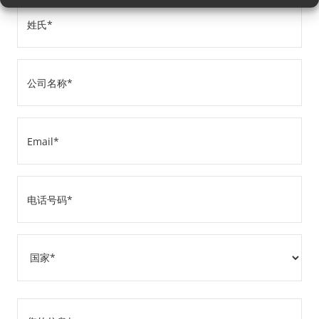
姓
氏
(Required)
公
司
名
Email
称
(Required)
(Required)
电
话
号
地
码
址
(Required)
国
您
家