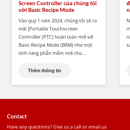
Screen Controller của chúng tôi
đ
với Basic Recipe Mode
n
Vào quý 1 năm 2024, chúng tôi sẽ ra
N
mắt [Portable Touchscreen
m
Controller (PTC) hoàn toàn mới với
n
Basic Recipe Mode (BRM) như một
s
tính năng phần mềm mới cho…
Thêm thông tin
Contact
Have any questions? Give us a call or email us