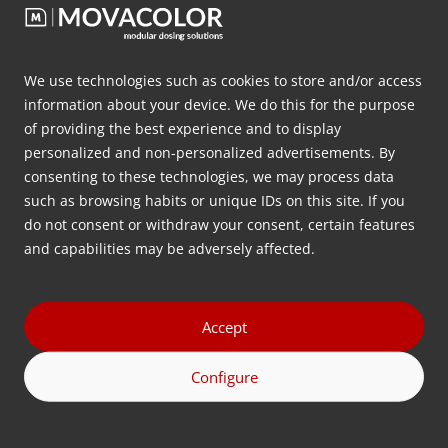
We use technologies such as cookies to store and/or access
information about your device. We do this for the purpose
of providing the best experience and to display
personalized and non-personalized advertisements. By
consenting to these technologies, we may process data
such as browsing habits or unique IDs on this site. If you
do not consent or withdraw your consent, certain features
and capabilities may be adversely affected.
Bộ điều khiển VoluTouch
Accept
MDS Volumetric Feeder đi kèm với bộ điều khiển
Configure
VoluTouch 4,3” mới của chúng tôi. Bộ điều khiển màn
hình cảm ứng điện dung này có thể điều khiển hiệu
quả hai thiết bị cùng lúc và có các tính năng thân