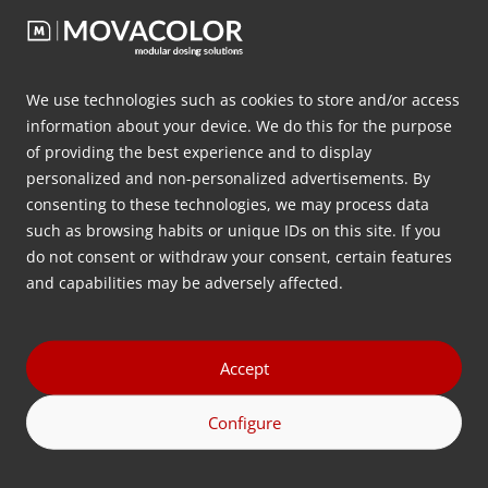
We use technologies such as cookies to store and/or access
Bạn có muốn
tư vấn miễn phí
information about your device. We do this for the purpose
về cấu hình định lượng nào là
of providing the best experience and to display
tốt nhất cho ứng dụng của bạn
personalized and non-personalized advertisements. By
consenting to these technologies, we may process data
không?
such as browsing habits or unique IDs on this site. If you
do not consent or withdraw your consent, certain features
Để lại thông tin liên hệ của bạn bên dưới và chúng tôi
and capabilities may be adversely affected.
sẽ liên hệ lại với bạn sớm nhất có thể.
Tên
Accept
đầu
Configure
tiên
Họ
(Required)