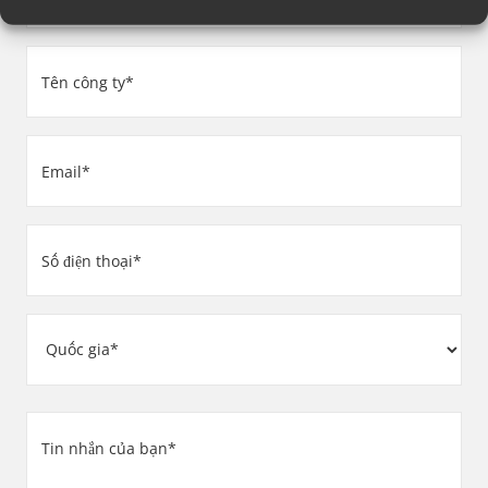
(Required)
Tên
công
ty
Email
(Required)
(Required)
Số
điện
thoại
Địa
(Required)
chỉ
Country
Tin
nhắn
của