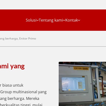
Solusi
Tentang kami
Kontak
ng berharga, Enitor Primo
ami yang
r biasa untuk
 Group multinasional yang
ang berharga. Mereka
berkualitas tinggi, mulai