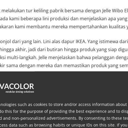
elakukan tur keliling pabrik bersama dengan Jelle Wibo El
pada kami beberapa lini produksi dan menjelaskan apa yang 
takaran kami membantu mereka mempertahankan kualitas ya
njol dari yang lain. Lini alas dapur IKEA. Yang istimewa dari 
ingga akhir, jadi dari butiran hingga produk yang siap d
ksi multi-langkah. Jelle menjelaskan bahwa pelanggan denga
kir sama dengan mereka dan memastikan produk yang sempur
osan yang terjadi selama proses produksi.
embuat alas dapur, dan itu adalah produk yang lengkap, ja
or untuk menambahkan jumlah regrind yang tepat, yaitu b
nologies such as cookies to store and/or access information about
do this for the purpose of providing the best experience and to dis
d and non-personalized advertisements. By consenting to these te
 menggunakan solusi dosing pada lini ini yang secara oto
ess data such as browsing habits or unique IDs on this site. If you
tama. Konfigurasi ini memungkinkan mereka untuk membat