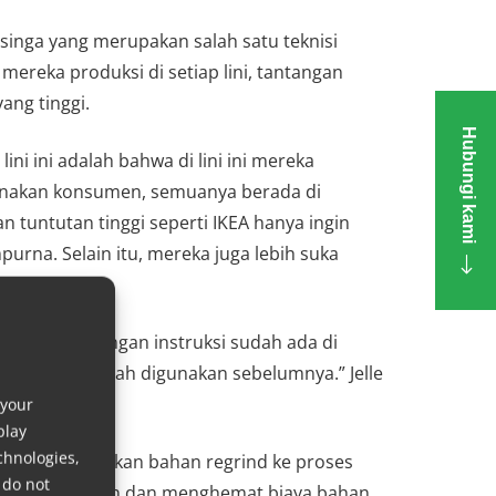
singa yang merupakan salah satu teknisi
mereka produksi di setiap lini, tantangan
ng tinggi.
Hubungi kami
lini ini adalah bahwa di lini ini mereka
igunakan konsumen, semuanya berada di
n tuntutan tinggi seperti IKEA hanya ingin
na. Selain itu, mereka juga lebih suka
di buklet dengan instruksi sudah ada di
ahan yang telah digunakan sebelumnya.” Jelle
 your
play
chnologies,
matis menambahkan bahan regrind ke proses
 do not
asi pemborosan dan menghemat biaya bahan