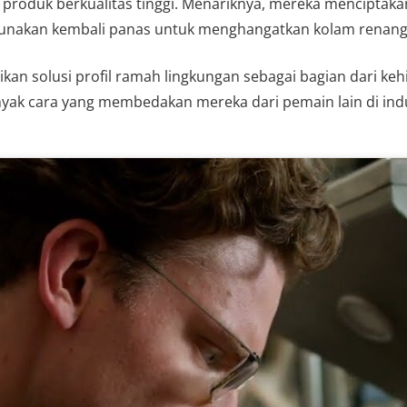
 produk berkualitas tinggi. Menariknya, mereka menciptaka
unakan kembali panas untuk menghangatkan kolam renang
dikan solusi profil ramah lingkungan sebagai bagian dari k
nyak cara yang membedakan mereka dari pemain lain di indus