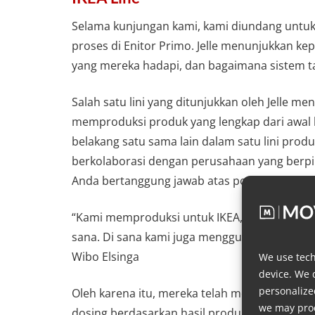
Selama kunjungan kami, kami diundang untuk m
proses di Enitor Primo. Jelle menunjukkan ke
yang mereka hadapi, dan bagaimana sistem 
Salah satu lini yang ditunjukkan oleh Jelle meno
memproduksi produk yang lengkap dari awal h
belakang satu sama lain dalam satu lini produ
berkolaborasi dengan perusahaan yang berpi
Anda bertanggung jawab atas potensi pembor
“Kami memproduksi untuk IKEA, tempat kami m
sana. Di sana kami juga menggunakan Movacol
Wibo Elsinga
We use tech
device. We 
personalize
Oleh karena itu, mereka telah memilih untuk
we may proc
dosing berdasarkan hasil produksi bahan u