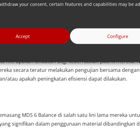
withdraw your consent, certain features and capabilities may be ad
Accept
Configure
 oleh mesin, tetapi juga oleh orang yang mengoperasikan me
or yang bertanggung jawab untuk mengendalikan jalur ekst
ka merupakan landasan bagi keberhasilan pabrik mereka. 
 mereka secara teratur melakukan pengujian bersama deng
an/atau apakah peningkatan efisiensi dapat dilakukan.
memasang MDS 6 Balance di salah satu lini lama mereka un
ng signifikan dalam penggunaan material dibandingkan de