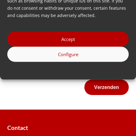
such as browsing habits or unique IDs on this site. If you
Email
do not consent or withdraw your consent, certain features
*
and capabilities may be adversely affected.
Telefoonnummer
*
Accept
Adres
Configure
Land
Contact