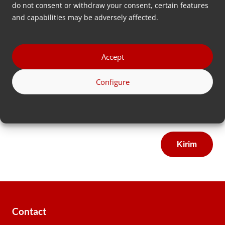
do not consent or withdraw your consent, certain features
Email
and capabilities may be adversely affected.
*
Nomor
Accept
telepon
*
Configure
Alamat
Country
Contact