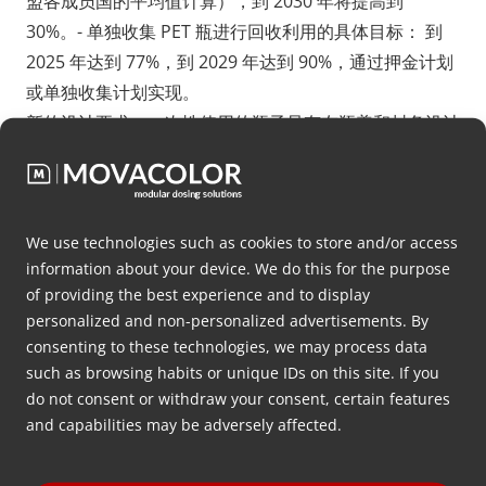
盟各成员国的平均值计算），到 2030 年将提高到
30%。- 单独收集 PET 瓶进行回收利用的具体目标： 到
2025 年达到 77%，到 2029 年达到 90%，通过押金计划
或单独收集计划实现。
新的设计要求：一次性使用的瓶子只有在瓶盖和封条设计
成可以固定在瓶子上的情况下，才允许在市场上销售。
3. 技术能力
We use technologies such as cookies to store and/or access
如前所述，PET 瓶在收集后被磨成薄片，然后进行清洗和
information about your device. We do this for the purpose
干燥。分离出来的薄片再用挤压机加工成颗粒
of providing the best experience and to display
（rPET）。这个过程需要相当大的能量，因为薄片在变
personalized and non-personalized advertisements. By
consenting to these technologies, we may process data
成颗粒之前需要熔化。但好消息是，并不是只有制造商在
such as browsing habits or unique IDs on this site. If you
想出创新的方法来创造通用解决方案。Movacolor 等公
do not consent or withdraw your consent, certain features
司也在尽最大努力使回收利用更具吸引力。事实上，
and capabilities may be adversely affected.
MCH High Output 2500R 可以将 PET 片材直接引入新瓶
子的制造过程，而无需先将其变成颗粒。换句话说，这项