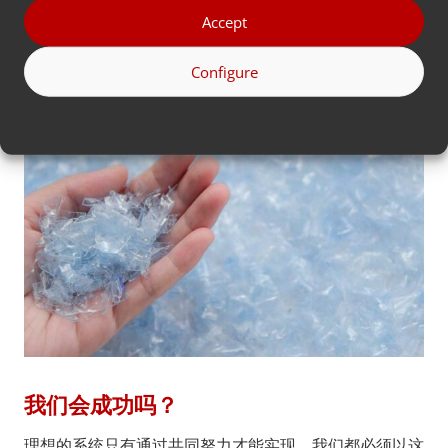
独创的技术在整个回收过程中省略了一个完整的能源密集
Accept
型步骤。 这确保了时间和能源的节约。
Configure
我们会成功吗？
理想的系统只有通过共同努力才能实现。我们都必须以这