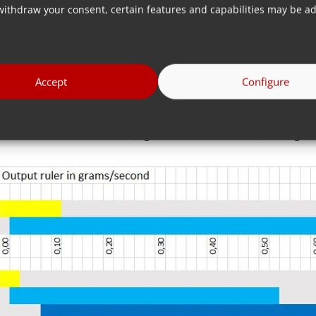
withdraw your consent, certain features and capabilities may be ad
Accept
Configure
của một viên duy nhất, MCNexus đang thu hẹp khoảng cách về 
iêu nhỏ thì MCNexus hoạt động tốt hơn như minh họa trong bi