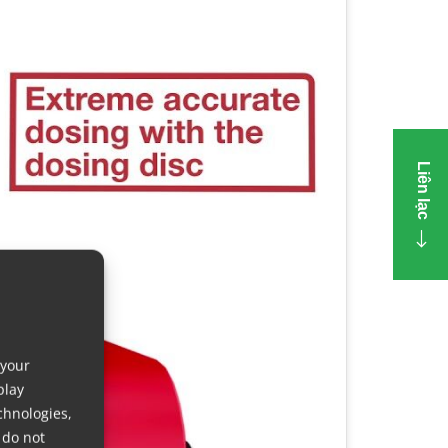
Liên lạc
 your
play
chnologies,
 do not