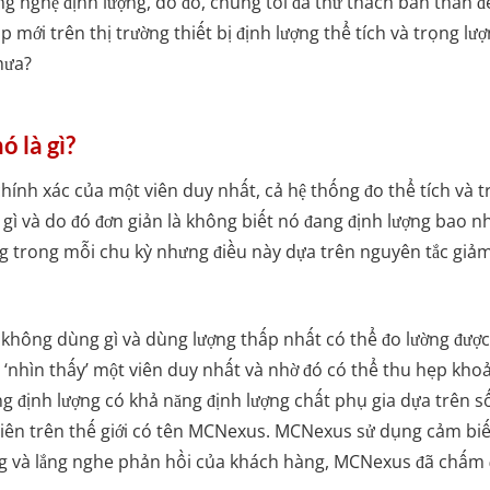
ông nghệ định lượng, do đó, chúng tôi đã thử thách bản thân đ
p mới trên thị trường thiết bị định lượng thể tích và trọng l
hưa?
 là gì?
ộ chính xác của một viên duy nhất, cả hệ thống đo thể tích và
 gì và do đó đơn giản là không biết nó đang định lượng bao nh
ợng trong mỗi chu kỳ nhưng điều này dựa trên nguyên tắc gi
ệc không dùng gì và dùng lượng thấp nhất có thể đo lường đượ
hể ‘nhìn thấy’ một viên duy nhất và nhờ đó có thể thu hẹp k
ng định lượng có khả năng định lượng chất phụ gia dựa trên s
 tiên trên thế giới có tên MCNexus. MCNexus sử dụng cảm bi
ờng và lắng nghe phản hồi của khách hàng, MCNexus đã chấm 