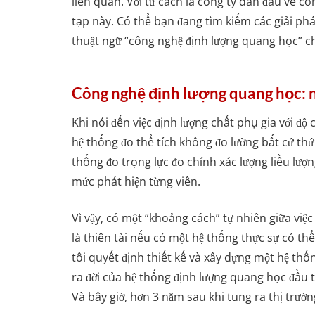
liên quan. Với tư cách là công ty dẫn đầu về c
tạp này. Có thể bạn đang tìm kiếm các giải phá
thuật ngữ “công nghệ định lượng quang học” c
Công nghệ định lượng quang học: nó
Khi nói đến việc định lượng chất phụ gia với đ
hệ thống đo thể tích không đo lường bất cứ thứ
thống đo trọng lực đo chính xác lượng liều lư
mức phát hiện từng viên.
Vì vậy, có một “khoảng cách” tự nhiên giữa vi
là thiên tài nếu có một hệ thống thực sự có t
tôi quyết định thiết kế và xây dựng một hệ thố
ra đời của hệ thống định lượng quang học đầu
Và bây giờ, hơn 3 năm sau khi tung ra thị trư