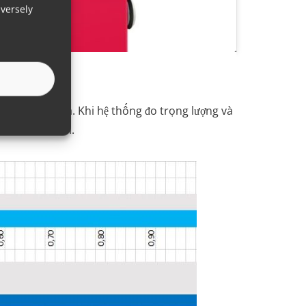
versely
phạm vi đầu ra. Khi hệ thống đo trọng lượng và
ểu đồ bên dưới.