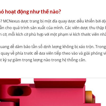
nó hoạt động như thế nào?
 MCNexus được trang bị một đĩa quay được điều khiển bởi độn
cần cho quá trình sản xuất của mình. Các viên được thu thập
h cỡ, mỗi kích cỡ phù hợp với một phạm vi kích thước viên nhấ
 quang để đảm bảo tần số định lượng không bị xáo trộn. Tron
g quay về phía trước để đưa viên tiếp theo vào và giải phóng 
bất kỳ sự giảm trọng lượng nào trong hệ thống cân.