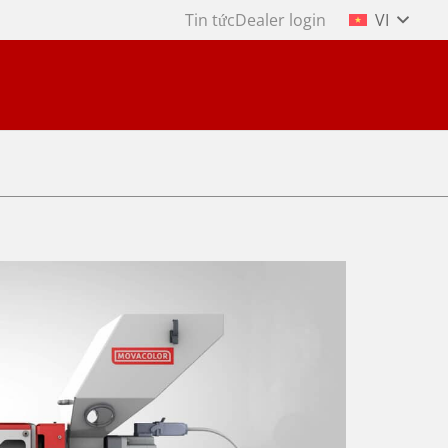
Tin tức
Dealer login
VI