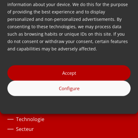
Wolkammersstraat 5
information about your device. We do this for the purpose
8601 VB Sneek
of providing the best experience and to display
personalized and non-personalized advertisements. By
Pays-Bas
consenting to these technologies, we may process data
Route
such as browsing habits or unique IDs on this site. If you
do not consent or withdraw your consent, certain features
Suivez-nous
and capabilities may be adversely affected.
Accept
Solutions
Configure
Catégories de produits
Processus
Matériau
Technologie
Secteur