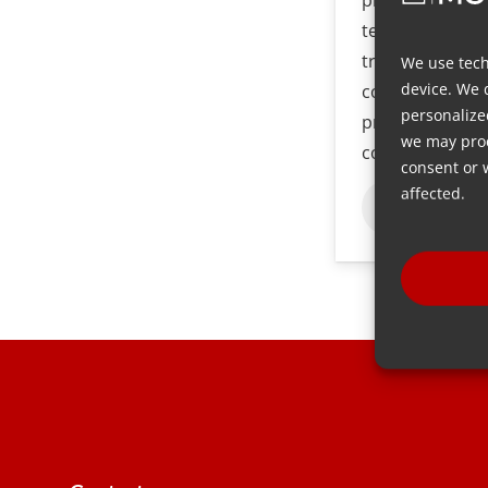
technique is an
traditional inj
We use tech
device. We 
commonly used
personalize
production of p
we may proc
components.
consent or 
affected.
Thêm thông