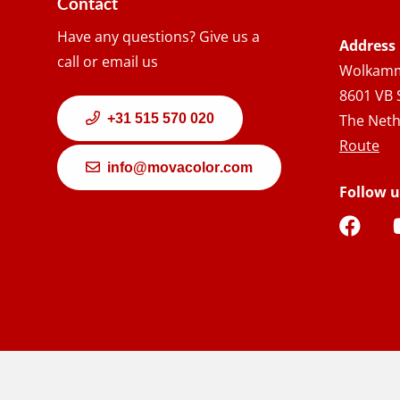
Contact
Have any questions? Give us a
Address
call or email us
Wolkamm
8601 VB 
+31 515 570 020
The Neth
Route
info@movacolor.com
Follow u