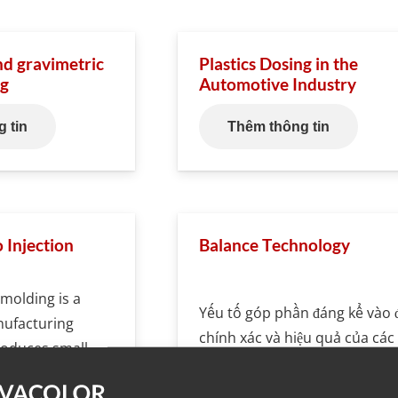
nd gravimetric
Plastics Dosing in the
ng
Automotive Industry
 tin
Thêm thông tin
 Injection
Balance Technology
 molding is a
Yếu tố góp phần đáng kể vào 
nufacturing
chính xác và hiệu quả của các
roduces small,
thiết bị định lượng của chúng 
c parts with high
là Balance Technology, một cả
ccuracy. This