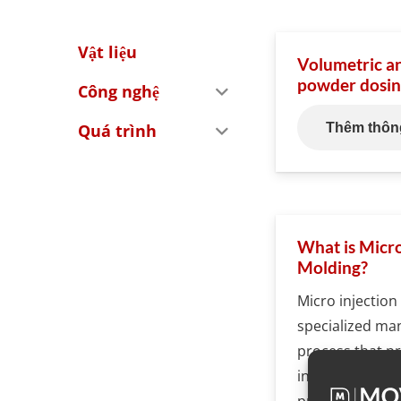
Vật liệu
Volumetric a
powder dosi
Công nghệ
Quá trình
Thêm thông
What is Micro
Molding?
Micro injection
specialized ma
process that p
intricate plasti
precision and a