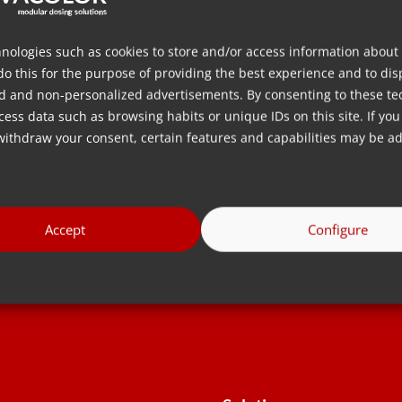
tiến tiên tiến có trong các mẫ
 extension of
như MDS Balance và MHBS
ection molding,
nologies such as cookies to store and/or access information about
Blender, cùng nhiều mẫu khác
do this for the purpose of providing the best experience and to dis
 for the mass
Cốt lõi của nó là cảm…
d and non-personalized advertisements. By consenting to these te
lastic
ess data such as browsing habits or unique IDs on this site. If you
withdraw your consent, certain features and capabilities may be ad
 tin
Thêm thông tin
Accept
Configure