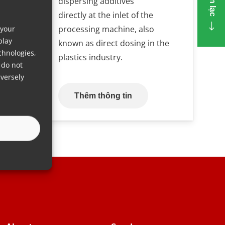
Liên lạc
dispersing additives
u
directly at the inlet of the
processing machine, also
 your
.
play
known as direct dosing in the
chnologies,
plastics industry.
 do not
versely
Thêm thông tin