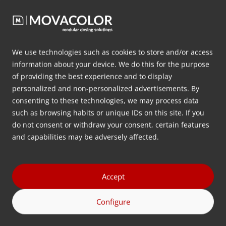
What is inline dosing?
Inline dosing means that a product is added
We use technologies such as cookies to store and/or access
directly to the flow of the main material. Often,
information about your device. We do this for the purpose
of providing the best experience and to display
inline dosing works by dispersing additives
personalized and non-personalized advertisements. By
directly at the inlet of the processing machine,
consenting to these technologies, we may process data
also known as direct dosing in the plastics
such as browsing habits or unique IDs on this site. If you
industry.
do not consent or withdraw your consent, certain features
and capabilities may be adversely affected.
Thêm thông tin
Accept
Configure
Contact