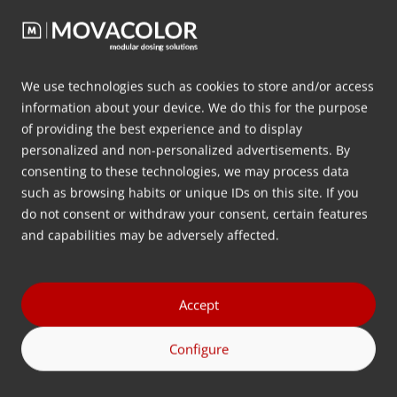
Have any questions? Give us a call or email us
+31 515 570 020
We use technologies such as cookies to store and/or access
information about your device. We do this for the purpose
info@movacolor.com
of providing the best experience and to display
personalized and non-personalized advertisements. By
consenting to these technologies, we may process data
such as browsing habits or unique IDs on this site. If you
Address
do not consent or withdraw your consent, certain features
Wolkammersstraat 5
and capabilities may be adversely affected.
8601 VB Sneek
The Netherlands
Route
Accept
Follow us
Configure