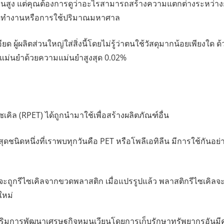
ทุนสูง แต่คุณต้องการดูว่าอะไรสามารถสร้างความแตกต่างระหว่างก
ดทำงานหรือการใช้ปริมาณมหาศาล
อียด ผู้ผลิตส่วนใหญ่ใส่สิ่งนี้โดยไม่รู้ว่าตนใช้วัสดุมากน้อยเพี
่างแม่นยำด้วยความแม่นยำสูงสุด 0.02%
ีไซเคิล (RPET) ได้ถูกนำมาใช้เพื่อสร้างผลิตภัณฑ์อื่น
ี่สุดชนิดหนึ่งที่เราพบทุกวันคือ PET หรือโพลีเอทิลีน มีการใช้ก
T จะถูกรีไซเคิลจากขวดพลาสติก เมื่อแปรรูปแล้ว พลาสติกรีไซเค
ใหม่
สริมการพัฒนาเศรษฐกิจหมุนเวียนโดยการเก็บรักษาทรัพยากรอันมีค่า