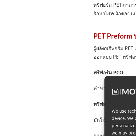
พรีฟอร์ม PET สามารถ
รักษาโรค ผักดอง แ
PET Preform 
ผู้ผลิตพรีฟอร์ม P
ออกแบบ PET พรีฟอร
พรีฟอร์ม PCO:
ทำขวด PET สำหรับบร
พรีฟอร์ม CTC:
We use tech
device. We 
มักใช้บรรจุน้ำมันปร
personalize
we may proc
อลาสกา พรีฟอร์ม: