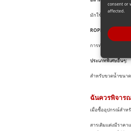
consent or 
affected.
มักใช้ทำขวด PET สำ
ROPP พรีฟอร์ม:
การทำขวด PET เพื่
ประเภทพิเศษอื่นๆ:
สำหรับขวดน้ำขนาด
ฉันควรพิจารณา
เมื่อซื้ออุปกรณ์สำ
สารเติมแต่งมีราคาแพ