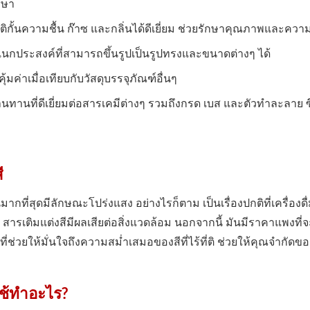
กษา
ติกั้นความชื้น ก๊าซ และกลิ่นได้ดีเยี่ยม ช่วยรักษาคุณภาพและคว
อเนกประสงค์ที่สามารถขึ้นรูปเป็นรูปทรงและขนาดต่างๆ ได้
่คุ้มค่าเมื่อเทียบกับวัสดุบรรจุภัณฑ์อื่นๆ
านทานที่ดีเยี่ยมต่อสารเคมีต่างๆ รวมถึงกรด เบส และตัวทำละลาย
ี
ากที่สุดมีลักษณะโปร่งแสง อย่างไรก็ตาม เป็นเรื่องปกติที่เครื่องดื
ม สารเติมแต่งสีมีผลเสียต่อสิ่งแวดล้อม นอกจากนี้ มันมีราคาแพงท
่ช่วยให้มั่นใจถึงความสม่ำเสมอของสีที่ไร้ที่ติ ช่วยให้คุณจำกัดข
ใช้ทำอะไร?