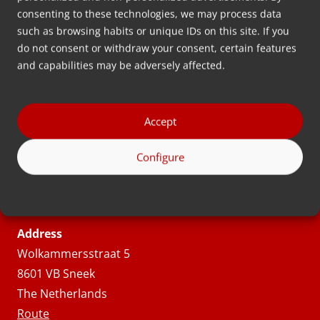
consenting to these technologies, we may process data
such as browsing habits or unique IDs on this site. If you
do not consent or withdraw your consent, certain features
Contact
and capabilities may be adversely affected.
Have any questions? Give us a call or email us
Accept
+31 515 570 020
Configure
info@movacolor.com
Address
Wolkammersstraat 5
8601 VB Sneek
The Netherlands
Route