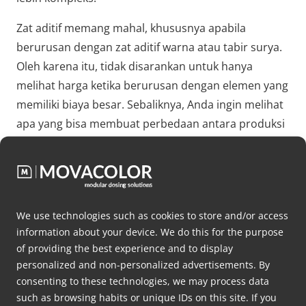
Zat aditif memang mahal, khususnya apabila
berurusan dengan zat aditif warna atau tabir surya.
Oleh karena itu, tidak disarankan untuk hanya
melihat harga ketika berurusan dengan elemen yang
memiliki biaya besar. Sebaliknya, Anda ingin melihat
apa yang bisa membuat perbedaan antara produksi
jangka panjang yang cepat dan serangkaian masalah
tak terduga yang akan berakhir dengan waktu henti
atau dosis yang tidak terukur.
Untuk menguraikannya, sebagian besar produsen
We use technologies such as cookies to store and/or access
memberi dosis tanpa mengetahui berapa banyak
information about your device. We do this for the purpose
of providing the best experience and to display
bahan yang mereka gunakan. Dengan pengukuran
personalized and non-personalized advertisements. By
gravimetri, Anda dapat melacak secara tepat berapa
consenting to these technologies, we may process data
banyak bahan yang telah Anda gunakan dengan
such as browsing habits or unique IDs on this site. If you