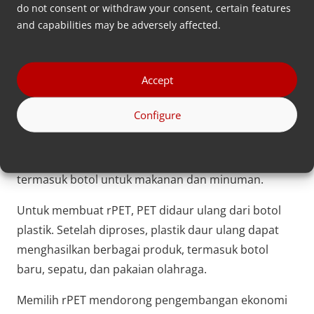
akurasi hingga 0,02%.
do not consent or withdraw your consent, certain features
and capabilities may be adversely affected.
Apa itu rPET?
PET yang telah didaur ulang (RPET) sebelumnya telah
Accept
digunakan untuk membuat produk lain.
Configure
Salah satu polimer yang paling umum kita temui
setiap hari adalah PET atau polietilena. Polimer ini
digunakan secara luas dalam berbagai produk,
termasuk botol untuk makanan dan minuman.
Untuk membuat rPET, PET didaur ulang dari botol
plastik. Setelah diproses, plastik daur ulang dapat
menghasilkan berbagai produk, termasuk botol
baru, sepatu, dan pakaian olahraga.
Memilih rPET mendorong pengembangan ekonomi