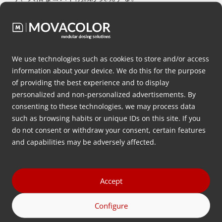
ステッピングモーターによる投薬技術
プラスチック生産者の精度要求に応えるため、当社は
We use technologies such as cookies to store and/or access
0.1～200rpmの範囲で速度調整可能なステッピングモ
information about your device. We do this for the purpose
ーターを開発した。このモーターで吐出シリンダーを駆
of providing the best experience and to display
動し、迅速な調整を可能にしている。
personalized and non-personalized advertisements. By
consenting to these technologies, we may process data
ネックピースとインサートによるドー
such as browsing habits or unique IDs on this site. If you
ジング技術
do not consent or withdraw your consent, certain features
and capabilities may be adversely affected.
当社のドージング技術には、インラインドージング用に
設計されたネックピースとネックピースインサートがあ
る。当社のエンジニアは、粉体、マスターバッチ、リグ
Accept
ラインドを含む複数の材料に対応し、正確なインライン
Configure
ドージングを保証するために、様々な用途向けに様々な
インサートを製作してきた。