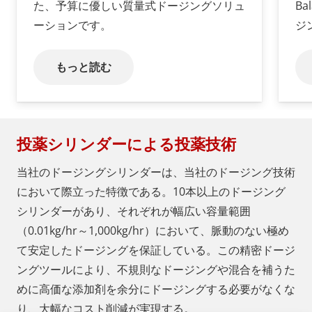
た、予算に優しい質量式ドージングソリュ
B
ーションです。
ジ
もっと読む
投薬シリンダーによる投薬技術
当社のドージングシリンダーは、当社のドージング技術
において際立った特徴である。10本以上のドージング
シリンダーがあり、それぞれが幅広い容量範囲
（0.01kg/hr～1,000kg/hr）において、脈動のない極め
て安定したドージングを保証している。この精密ドージ
ングツールにより、不規則なドージングや混合を補うた
めに高価な添加剤を余分にドージングする必要がなくな
り、大幅なコスト削減が実現する。