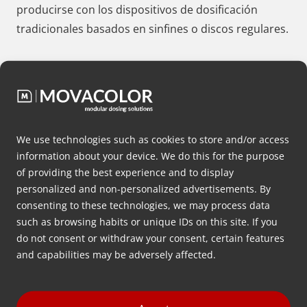
producirse con los dispositivos de dosificación
tradicionales basados en sinfines o discos regulares.
Tecnología de dosificación con motor
paso a paso
Para satisfacer las necesidades de precisión de los
productores de plásticos, Movacolor ha estado y
We use technologies such as cookies to store and/or access
está siempre a la vanguardia de los últimos avances
information about your device. We do this for the purpose
en el mundo de la tecnología de dosificación. Por
of providing the best experience and to display
personalized and non-personalized advertisements. By
ello, Movacolor ha desarrollado el motor paso a
consenting to these technologies, we may process data
paso con una velocidad ajustable de 0,1 a 200 rpm.
such as browsing habits or unique IDs on this site. If you
El motor paso a paso acciona el cilindro dosificador
do not consent or withdraw your consent, certain features
Movacolor. El motor paso a paso Movacolor es
and capabilities may be adversely affected.
superior a un motor de corriente continua, ya que
funciona por pasos. Esto permite al operador
ajustar la velocidad del cilindro dosificador muy