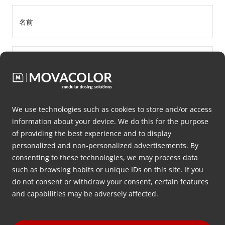
名
前
*
姓
*
会
社
We use technologies such as cookies to store and/or access
名
information about your device. We do this for the purpose
of providing the best experience and to display
Email
*
personalized and non-personalized advertisements. By
*
consenting to these technologies, we may process data
such as browsing habits or unique IDs on this site. If you
電
do not consent or withdraw your consent, certain features
話
and capabilities may be adversely affected.
番
住
号