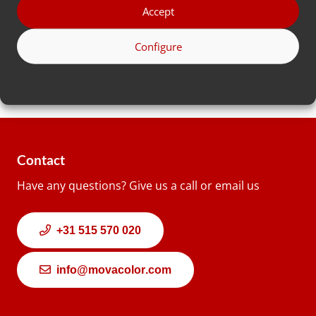
所
Accept
*
国
Configure
Contact
Have any questions? Give us a call or email us
+31 515 570 020
info@movacolor.com