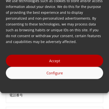
We use technologies such as cookies to store and/or access
information about your device. We do this for the purpose
名
of providing the best experience and to display
前
personalized and non-personalized advertisements. By
consenting to these technologies, we may process data
*
姓
such as browsing habits or unique IDs on this site. If you
do not consent or withdraw your consent, certain features
*
and capabilities may be adversely affected.
会
社
Accept
名
Email
*
Configure
*
電
話
番