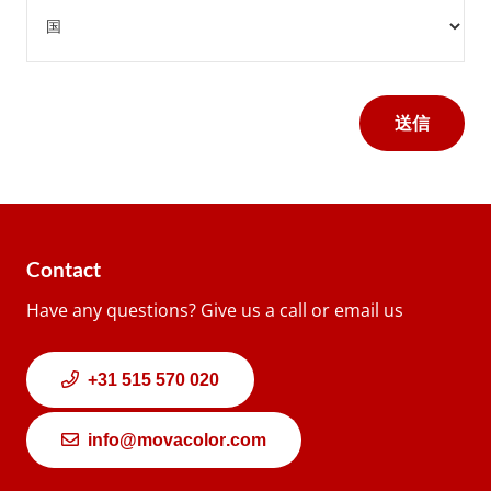
住
号
所
*
国
Contact
Have any questions? Give us a call or email us
+31 515 570 020
info@movacolor.com