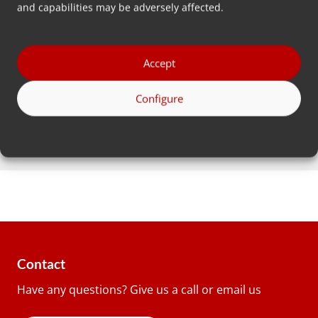
and capabilities may be adversely affected.
ラーの紹介
2024年第1四半期に、PTCとTCの新し
いソフトウェア機能…
Accept
Configure
もっと読む
Contact
Have any questions? Give us a call or email us