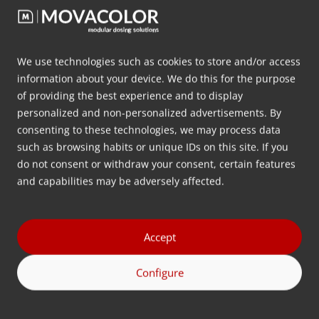
Have any questions? Give us a call or email us
+31 515 570 020
We use technologies such as cookies to store and/or access
information about your device. We do this for the purpose
info@movacolor.com
of providing the best experience and to display
personalized and non-personalized advertisements. By
consenting to these technologies, we may process data
Address
such as browsing habits or unique IDs on this site. If you
do not consent or withdraw your consent, certain features
Wolkammersstraat 5
and capabilities may be adversely affected.
8601 VB Sneek
The Netherlands
Route
Accept
Follow us
Configure