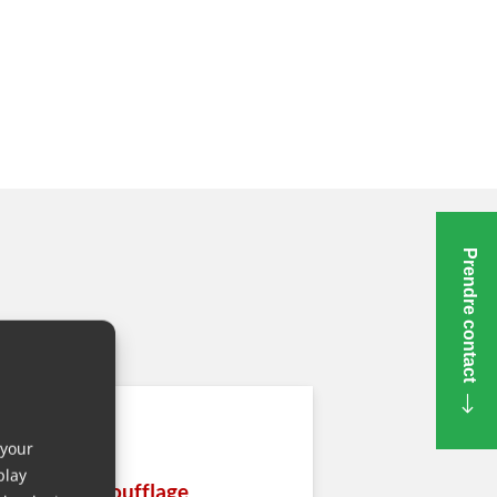
Prendre contact
 your
play
ulage par soufflage