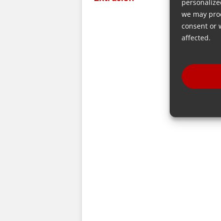
personalize
we may proc
consent or 
affected.