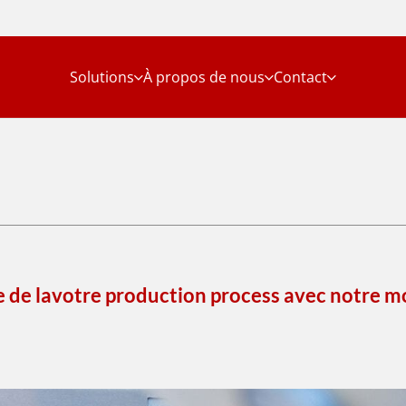
Solutions
À propos de nous
Contact
e de
la
votre
production
process
avec
notre
mo