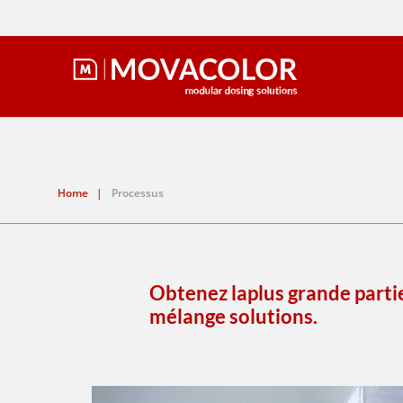
Home
|
Processus
Obtenez
la
plus grande parti
mélange
solutions
.