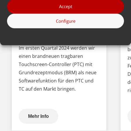
Accept
‘
Wir stellen unseren neuen
Configure
E
tragbaren Touchscreen-
D
Controller mit Basic Recipe
Mode vor
W
Im ersten Quartal 2024 werden wir
b
einen brandneuen tragbaren
z
Touchscreen-Controller (PTC) mit
F
Grundrezeptmodus (BRM) als neue
D
Softwarefunktion für den PTC und
d
TC auf den Markt bringen.
r
Mehr Info