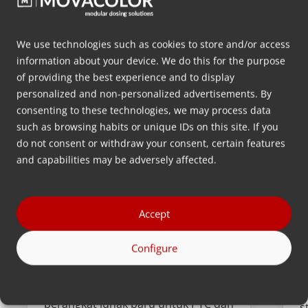
We use technologies such as cookies to store and/or access
information about your device. We do this for the purpose
of providing the best experience and to display
personalized and non-personalized advertisements. By
consenting to these technologies, we may process data
such as browsing habits or unique IDs on this site. If you
do not consent or withdraw your consent, certain features
and capabilities may be adversely affected.
Memperkenalkan Portable
‘
Touch Screen Controller kami
J
dengan Basic Recipe Mode.
K
Accept
Pada Q1 tahun 2024, kami
m
meluncurkan Portable Touchscreen
Configure
k
Controller (PTC) baru dengan Basic
V
Recipe Mode (BRM) sebagai fitur
y
perangkat lunak baru untuk PTC dan
s