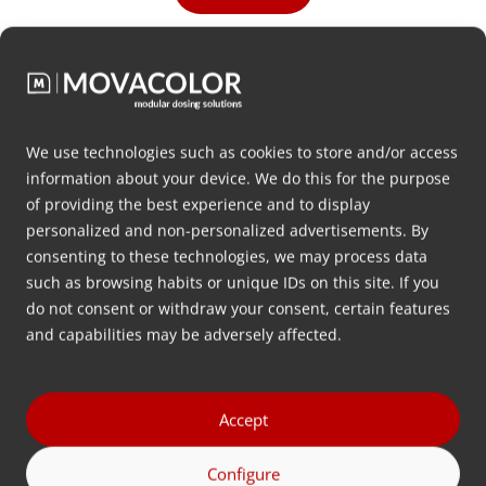
Laatste nieuws
We use technologies such as cookies to store and/or access
information about your device. We do this for the purpose
of providing the best experience and to display
personalized and non-personalized advertisements. By
consenting to these technologies, we may process data
such as browsing habits or unique IDs on this site. If you
do not consent or withdraw your consent, certain features
and capabilities may be adversely affected.
Accept
Volumetrisch doseren, zoals het
V
hoort: Ontdek onze nieuwe
o
Configure
doseerunit
a