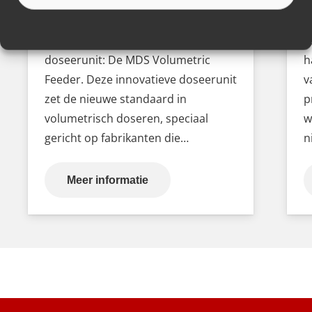
We zijn erg enthousiast over de
V
lancering van onze gloednieuwe
v
doseerunit: De MDS Volumetric
h
Feeder. Deze innovatieve doseerunit
v
zet de nieuwe standaard in
p
volumetrisch doseren, speciaal
w
gericht op fabrikanten die…
n
Meer informatie