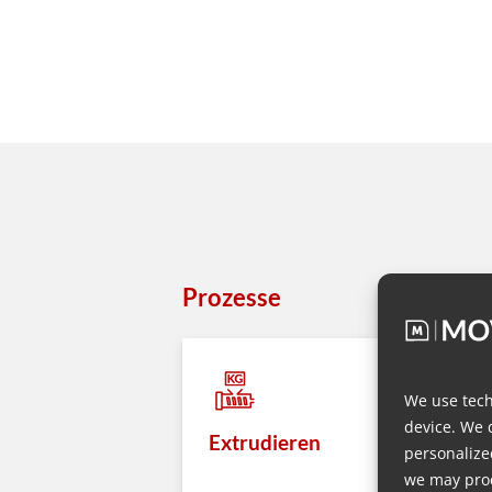
Prozesse
We use tech
device. We 
Extrudieren
personalize
we may proc