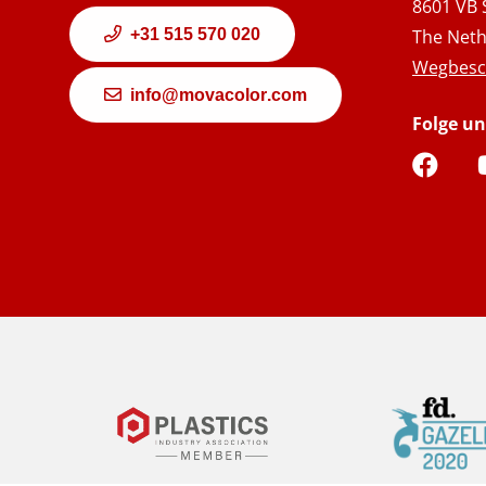
8601 VB 
+31 515 570 020
The Neth
Wegbesc
info@movacolor.com
Folge un