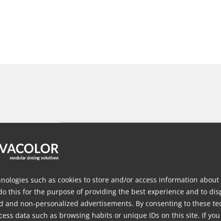
nologies such as cookies to store and/or access information about
do this for the purpose of providing the best experience and to dis
Spritzgießen
Bl
d and non-personalized advertisements. By consenting to these te
ess data such as browsing habits or unique IDs on this site. If you